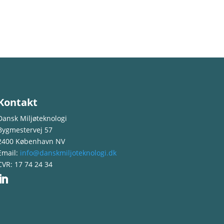
Kontakt
Dansk Miljøteknologi
Bygmestervej 57
2400 København NV
Email:
info@danskmiljoteknologi.dk
CVR: 17 74 24 34