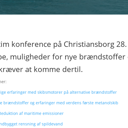
tim konference på Christiansborg 28.
ibe, muligheder for nye brændstoffer
et kræver at komme dertil.
her:
ige erfaringer med skibsmotorer på alternative brændstoffer
re brændstoffer og erfaringer med verdens første metanolskib
Reduktion af maritime emissioner
ndbygget rensning af spildevand