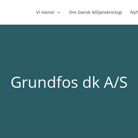
Vi mener
Om Dansk Miljøteknologi
Nyh
Grundfos dk A/S