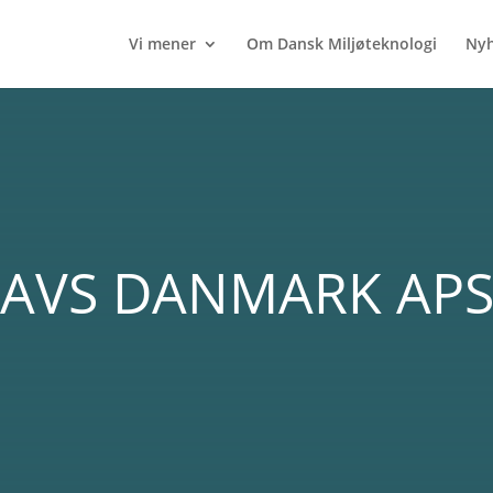
Vi mener
Om Dansk Miljøteknologi
Nyh
AVS DANMARK AP